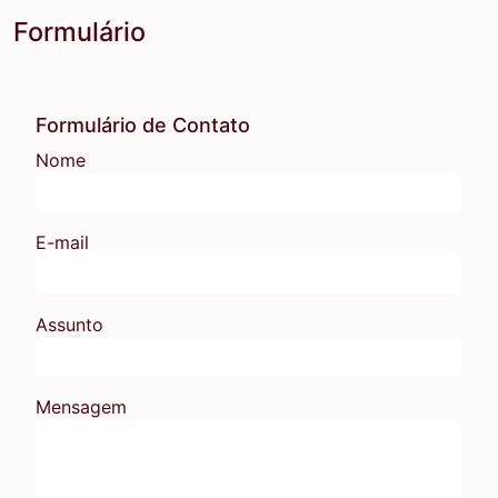
Formulário
Formulário de Contato
Nome
E-mail
Assunto
Mensagem